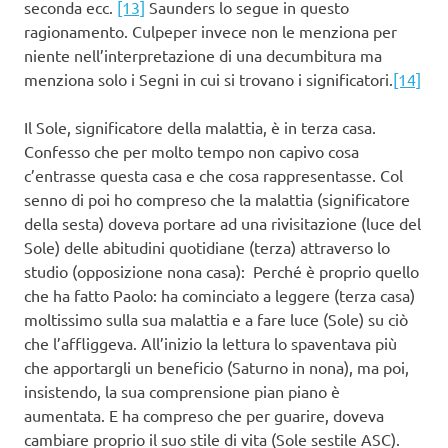
seconda ecc.
[13]
Saunders lo segue in questo
ragionamento. Culpeper invece non le menziona per
niente nell’interpretazione di una decumbitura ma
menziona solo i Segni in cui si trovano i significatori.
[14]
Il Sole, significatore della malattia, è in terza casa.
Confesso che per molto tempo non capivo cosa
c’entrasse questa casa e che cosa rappresentasse. Col
senno di poi ho compreso che la malattia (significatore
della sesta) doveva portare ad una rivisitazione (luce del
Sole) delle abitudini quotidiane (terza) attraverso lo
studio (opposizione nona casa): Perché è proprio quello
che ha fatto Paolo: ha cominciato a leggere (terza casa)
moltissimo sulla sua malattia e a fare luce (Sole) su ciò
che l’affliggeva. All’inizio la lettura lo spaventava più
che apportargli un beneficio (Saturno in nona), ma poi,
insistendo, la sua comprensione pian piano è
aumentata. E ha compreso che per guarire, doveva
cambiare proprio il suo stile di vita (Sole sestile ASC).