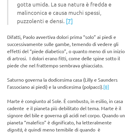
gotta umida. La sua natura è fredda e
malinconica e causa muchi spessi,
puzzolenti e densi.
[7]
Difatti, Paolo avvertiva dolori prima “solo” ai piedi e
successivamente sulle gambe, temendo di vedere gli
effetti del “piede diabetico”, o quanto meno di un inizio
di artrosi. I dolori erano fitti, come delle spine sotto il
piede che nel frattempo sembrava ghiacciato.
Saturno governa la dodicesima casa (Lilly e Saunders
l’associano ai piedi) e la undicesima (polpacci).
[8]
Marte è congiunto al Sole. È combusto, in esilio, in casa
cadente e il pianeta più debilitato del tema. Marte è il
signore del bile e governa gli acidi nel corpo. Quando un
pianeta “malefico” è dignificato, ha letteralmente
dignità
, è quindi meno temibile di quando è