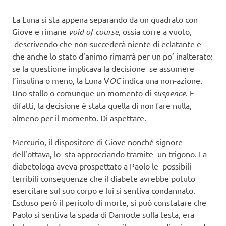
La Luna si sta appena separando da un quadrato con
Giove e rimane
void of course,
ossia corre a vuoto
,
descrivendo che non succederà niente di eclatante e
che anche lo stato d’animo rimarrà per un po’ inalterato:
se la questione implicava la decisione se assumere
l’insulina o meno, la Luna V
OC
indica una non-azione.
Uno stallo o comunque un momento di
suspence
. E
difatti, la decisione è stata quella di non fare nulla,
almeno per il momento. Di aspettare.
Mercurio, il dispositore di Giove nonché signore
dell’ottava, lo sta approcciando tramite un trigono. La
diabetologa aveva prospettato a Paolo le possibili
terribili conseguenze che il diabete avrebbe potuto
esercitare sul suo corpo e lui si sentiva condannato.
Escluso però il pericolo di morte, si può constatare che
Paolo si sentiva la spada di Damocle sulla testa, era