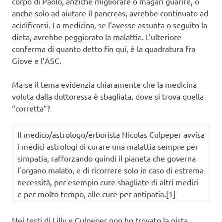
corpo di Paolo, anziché migliorare o magari guarire, o
anche solo ad aiutare il pancreas, avrebbe continuato ad
acidificarsi. La medicina, se l’avesse assunta o seguito la
dieta, avrebbe peggiorato la malattia. L’ulteriore
conferma di quanto detto fin qui, è la quadratura fra
Giove e l’ASC.
Ma se il tema evidenzia chiaramente che la medicina
voluta dalla dottoressa è sbagliata, dove si trova quella
“corretta”?
Il medico/astrologo/erborista Nicolas Culpeper avvisa
i medici astrologi di curare una malattia sempre per
simpatia, rafforzando quindi il pianeta che governa
l’organo malato, e di ricorrere solo in caso di estrema
necessità, per esempio cure sbagliate di altri medici
e per molto tempo, alle cure per antipatia.[1]
Nei testi di Lilly e Culpeper non ho trovato la pista